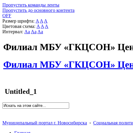
Пропустить команды ленты
Пропустить до основного контента
OFF
Размер шрифта:
A
A
A
Цветовая схема:
A
A
A
Интервал:
Aa
Aa
Aa
Филиал МБУ «ГКЦСОН» Цент
Филиал МБУ «ГКЦСОН» Цент
Untitled_1
Муниципальный портал г. Новосибирска
›
Социальная полит
Главная