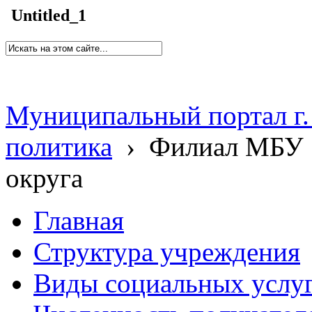
Untitled_1
Муниципальный портал г.
политика
›
Филиал МБУ 
округа
Главная
Структура учреждения
Виды социальных услу