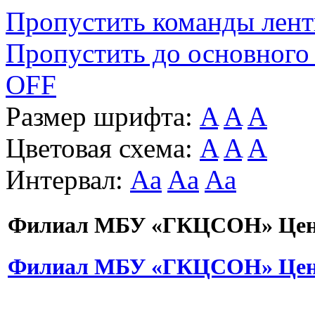
Пропустить команды лен
Пропустить до основного
OFF
Размер шрифта:
A
A
A
Цветовая схема:
A
A
A
Интервал:
Aa
Aa
Aa
Филиал МБУ «ГКЦСОН» Цент
Филиал МБУ «ГКЦСОН» Цент