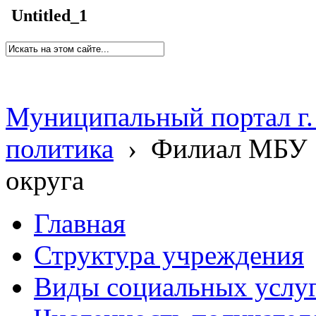
Untitled_1
Муниципальный портал г.
политика
›
Филиал МБУ 
округа
Главная
Структура учреждения
Виды социальных услу