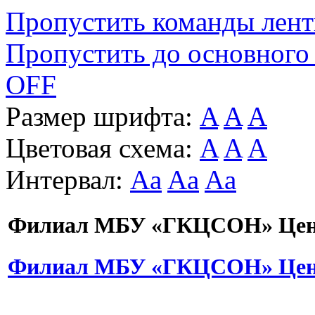
Пропустить команды лен
Пропустить до основного
OFF
Размер шрифта:
A
A
A
Цветовая схема:
A
A
A
Интервал:
Aa
Aa
Aa
Филиал МБУ «ГКЦСОН» Цент
Филиал МБУ «ГКЦСОН» Цент