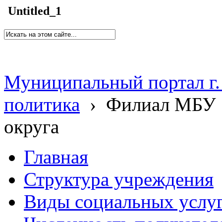
Untitled_1
Муниципальный портал г.
политика
›
Филиал МБУ 
округа
Главная
Структура учреждения
Виды социальных услу