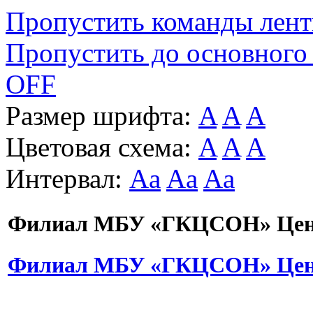
Пропустить команды лен
Пропустить до основного
OFF
Размер шрифта:
A
A
A
Цветовая схема:
A
A
A
Интервал:
Aa
Aa
Aa
Филиал МБУ «ГКЦСОН» Цент
Филиал МБУ «ГКЦСОН» Цент