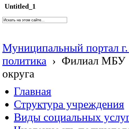
Untitled_1
Муниципальный портал г.
политика
›
Филиал МБУ 
округа
Главная
Структура учреждения
Виды социальных услу