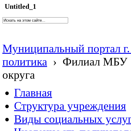
Untitled_1
Муниципальный портал г.
политика
›
Филиал МБУ 
округа
Главная
Структура учреждения
Виды социальных услу