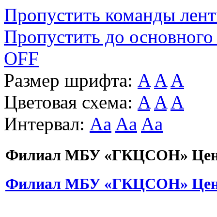
Пропустить команды лен
Пропустить до основного
OFF
Размер шрифта:
A
A
A
Цветовая схема:
A
A
A
Интервал:
Aa
Aa
Aa
Филиал МБУ «ГКЦСОН» Цент
Филиал МБУ «ГКЦСОН» Цент