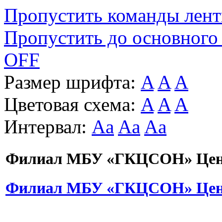
Пропустить команды лен
Пропустить до основного
OFF
Размер шрифта:
A
A
A
Цветовая схема:
A
A
A
Интервал:
Aa
Aa
Aa
Филиал МБУ «ГКЦСОН» Цент
Филиал МБУ «ГКЦСОН» Цент