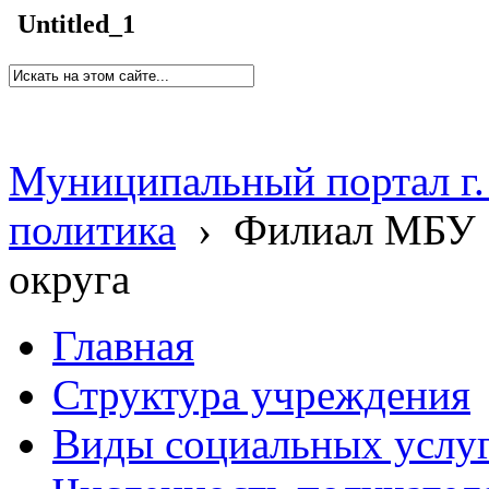
Untitled_1
Муниципальный портал г.
политика
›
Филиал МБУ 
округа
Главная
Структура учреждения
Виды социальных услу