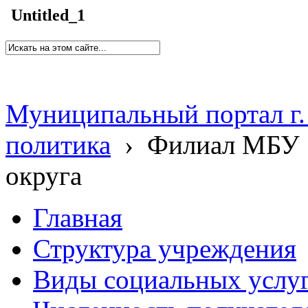
Untitled_1
Муниципальный портал г.
политика
›
Филиал МБУ 
округа
Главная
Структура учреждения
Виды социальных услу