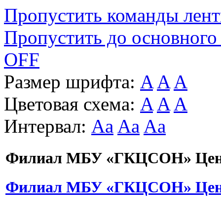
Пропустить команды лен
Пропустить до основного
OFF
Размер шрифта:
A
A
A
Цветовая схема:
A
A
A
Интервал:
Aa
Aa
Aa
Филиал МБУ «ГКЦСОН» Цент
Филиал МБУ «ГКЦСОН» Цент