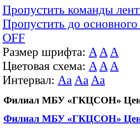
Пропустить команды лен
Пропустить до основного
OFF
Размер шрифта:
A
A
A
Цветовая схема:
A
A
A
Интервал:
Aa
Aa
Aa
Филиал МБУ «ГКЦСОН» Цент
Филиал МБУ «ГКЦСОН» Цент