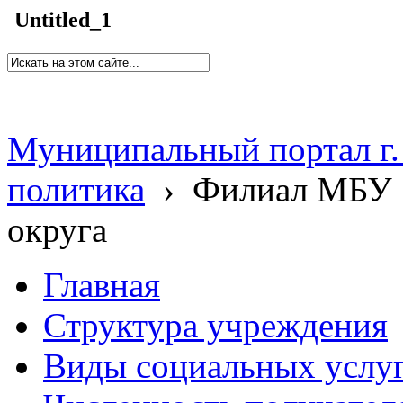
Untitled_1
Муниципальный портал г.
политика
›
Филиал МБУ 
округа
Главная
Структура учреждения
Виды социальных услу