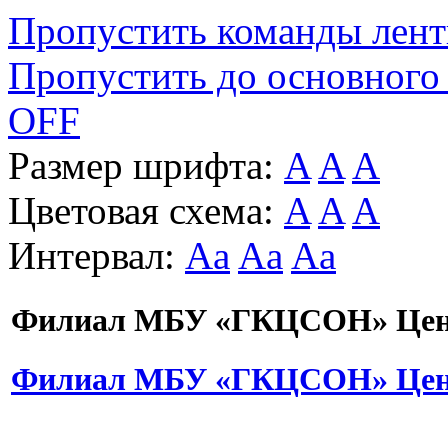
Пропустить команды лен
Пропустить до основного
OFF
Размер шрифта:
A
A
A
Цветовая схема:
A
A
A
Интервал:
Aa
Aa
Aa
Филиал МБУ «ГКЦСОН» Цент
Филиал МБУ «ГКЦСОН» Цент