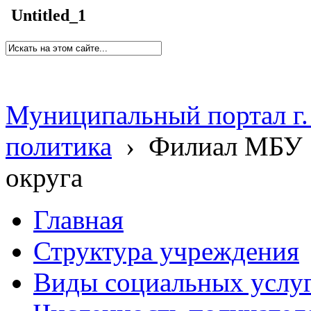
Untitled_1
Муниципальный портал г.
политика
›
Филиал МБУ 
округа
Главная
Структура учреждения
Виды социальных услу