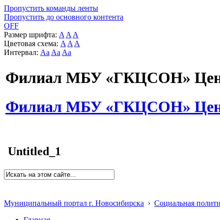
Пропустить команды ленты
Пропустить до основного контента
OFF
Размер шрифта:
A
A
A
Цветовая схема:
A
A
A
Интервал:
Aa
Aa
Aa
Филиал МБУ «ГКЦСОН» Цент
Филиал МБУ «ГКЦСОН» Цент
Untitled_1
Муниципальный портал г. Новосибирска
›
Социальная полит
Главная