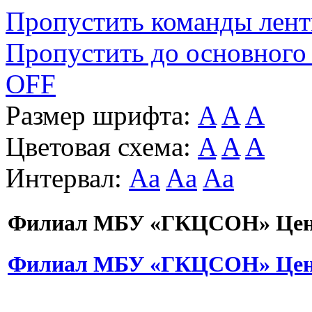
Пропустить команды лен
Пропустить до основного
OFF
Размер шрифта:
A
A
A
Цветовая схема:
A
A
A
Интервал:
Aa
Aa
Aa
Филиал МБУ «ГКЦСОН» Цент
Филиал МБУ «ГКЦСОН» Цент