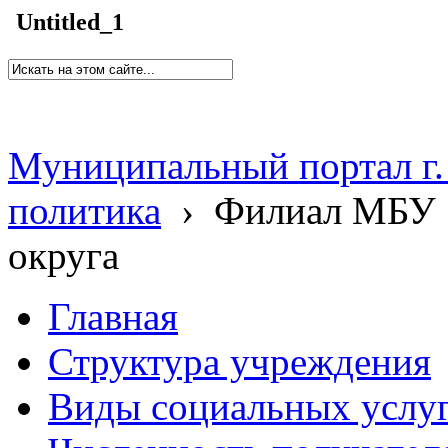
Untitled_1
Муниципальный портал г.
политика
›
Филиал МБУ 
округа
Главная
Структура учреждения
Виды социальных услу