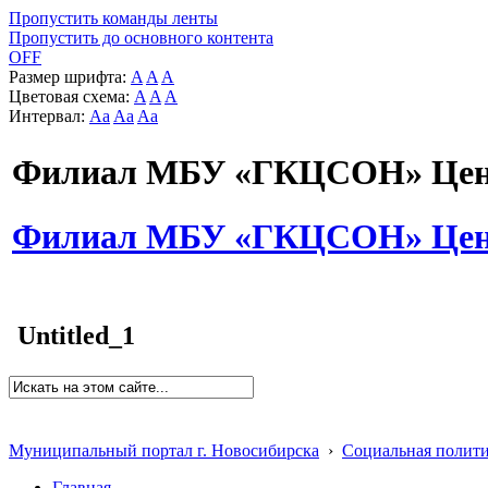
Пропустить команды ленты
Пропустить до основного контента
OFF
Размер шрифта:
A
A
A
Цветовая схема:
A
A
A
Интервал:
Aa
Aa
Aa
Филиал МБУ «ГКЦСОН» Цент
Филиал МБУ «ГКЦСОН» Цент
Untitled_1
Муниципальный портал г. Новосибирска
›
Социальная полит
Главная