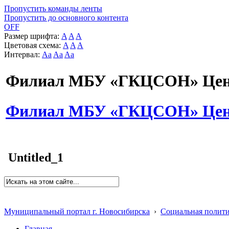
Пропустить команды ленты
Пропустить до основного контента
OFF
Размер шрифта:
A
A
A
Цветовая схема:
A
A
A
Интервал:
Aa
Aa
Aa
Филиал МБУ «ГКЦСОН» Цент
Филиал МБУ «ГКЦСОН» Цент
Untitled_1
Муниципальный портал г. Новосибирска
›
Социальная полит
Главная