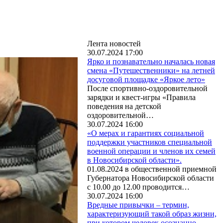
Лента новостей
30.07.2024 17:00
Ярко и познавательно началась новая
смена «Путешественники» на летней
досуговой площадке «Яркое лето»
После спортивно-оздоровительной
зарядки и квест-игры «Правила
поведения на детской
оздоровительной…
30.07.2024 16:00
«О мерах и гарантиях социальной
поддержки участников специальной
военной операции и членов их семей
в Новосибирской области».
01.08.2024 в общественной приемной
Губернатора Новосибирской области
с 10.00 до 12.00 проводится…
30.07.2024 16:00
Вредные привычки – термин,
характеризующий такой образ жизни,
при котором человек осознанно