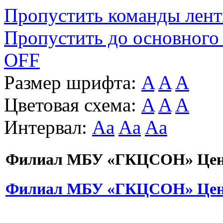
Пропустить команды лен
Пропустить до основного
OFF
Размер шрифта:
A
A
A
Цветовая схема:
A
A
A
Интервал:
Aa
Aa
Aa
Филиал МБУ «ГКЦСОН» Цент
Филиал МБУ «ГКЦСОН» Цент