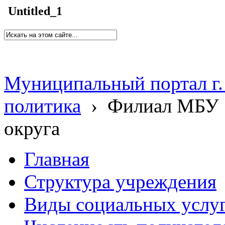
Untitled_1
Муниципальный портал г.
политика
›
Филиал МБУ 
округа
Главная
Структура учреждения
Виды социальных услу