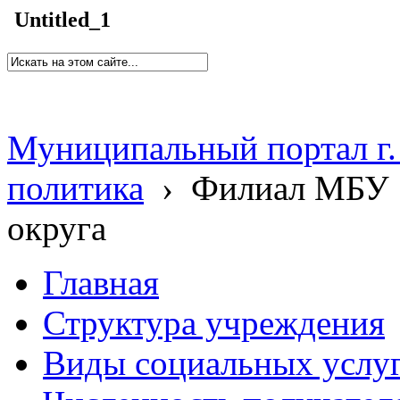
Untitled_1
Муниципальный портал г.
политика
›
Филиал МБУ 
округа
Главная
Структура учреждения
Виды социальных услу