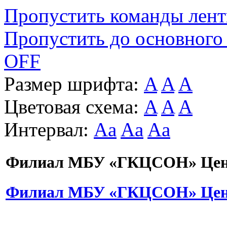
Пропустить команды лен
Пропустить до основного
OFF
Размер шрифта:
A
A
A
Цветовая схема:
A
A
A
Интервал:
Aa
Aa
Aa
Филиал МБУ «ГКЦСОН» Цент
Филиал МБУ «ГКЦСОН» Цент