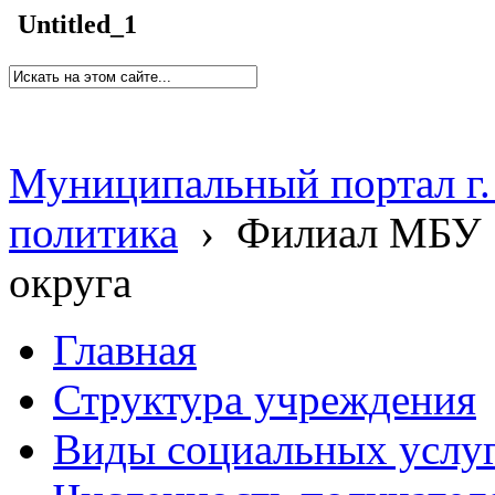
Untitled_1
Муниципальный портал г.
политика
›
Филиал МБУ 
округа
Главная
Структура учреждения
Виды социальных услу