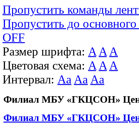
Пропустить команды лен
Пропустить до основного
OFF
Размер шрифта:
A
A
A
Цветовая схема:
A
A
A
Интервал:
Aa
Aa
Aa
Филиал МБУ «ГКЦСОН» Цент
Филиал МБУ «ГКЦСОН» Цент