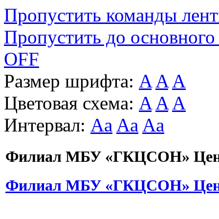
Пропустить команды лен
Пропустить до основного
OFF
Размер шрифта:
A
A
A
Цветовая схема:
A
A
A
Интервал:
Aa
Aa
Aa
Филиал МБУ «ГКЦСОН» Цент
Филиал МБУ «ГКЦСОН» Цент