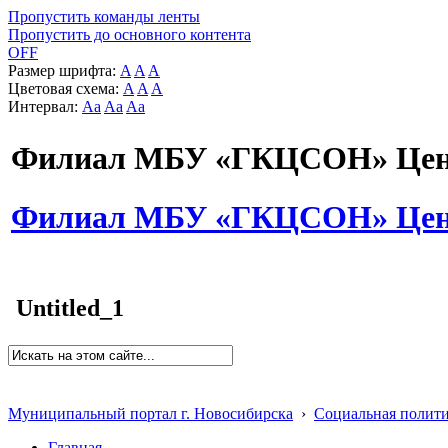
Пропустить команды ленты
Пропустить до основного контента
OFF
Размер шрифта:
A
A
A
Цветовая схема:
A
A
A
Интервал:
Aa
Aa
Aa
Филиал МБУ «ГКЦСОН» Цент
Филиал МБУ «ГКЦСОН» Цент
Untitled_1
Муниципальный портал г. Новосибирска
›
Социальная полит
Главная