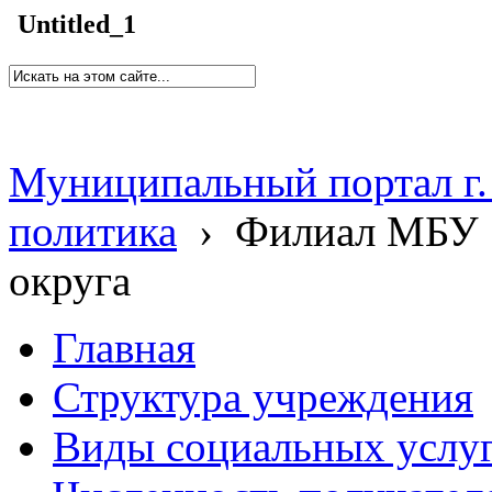
Untitled_1
Муниципальный портал г.
политика
›
Филиал МБУ 
округа
Главная
Структура учреждения
Виды социальных услу