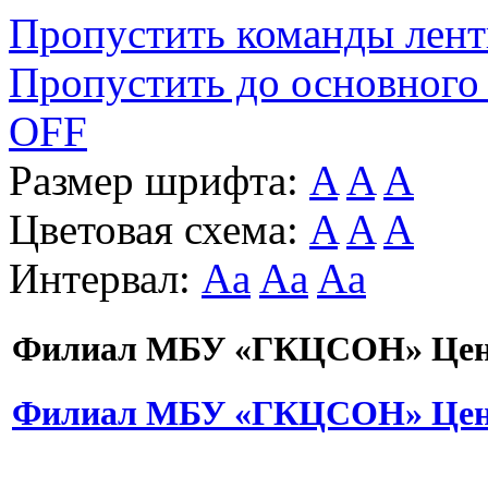
Пропустить команды лен
Пропустить до основного
OFF
Размер шрифта:
A
A
A
Цветовая схема:
A
A
A
Интервал:
Aa
Aa
Aa
Филиал МБУ «ГКЦСОН» Цент
Филиал МБУ «ГКЦСОН» Цент