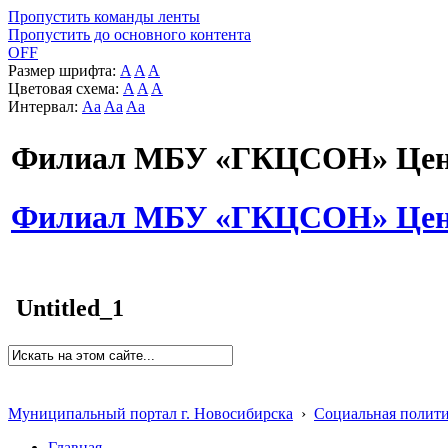
Пропустить команды ленты
Пропустить до основного контента
OFF
Размер шрифта:
A
A
A
Цветовая схема:
A
A
A
Интервал:
Aa
Aa
Aa
Филиал МБУ «ГКЦСОН» Цент
Филиал МБУ «ГКЦСОН» Цент
Untitled_1
Муниципальный портал г. Новосибирска
›
Социальная полит
Главная