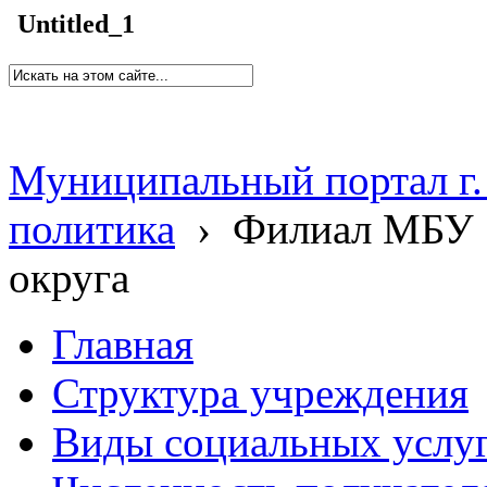
Untitled_1
Муниципальный портал г.
политика
›
Филиал МБУ 
округа
Главная
Структура учреждения
Виды социальных услу