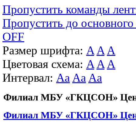
Пропустить команды лен
Пропустить до основного
OFF
Размер шрифта:
A
A
A
Цветовая схема:
A
A
A
Интервал:
Aa
Aa
Aa
Филиал МБУ «ГКЦСОН» Цент
Филиал МБУ «ГКЦСОН» Цент