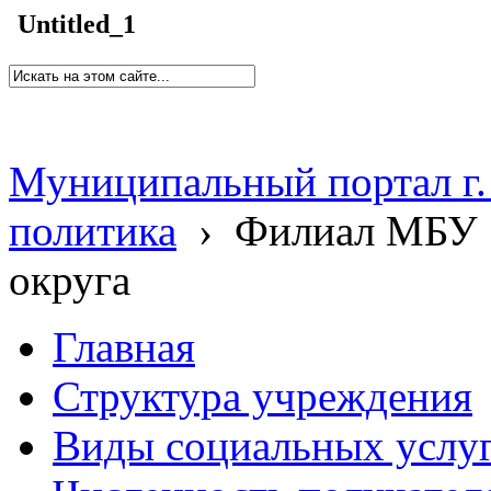
Untitled_1
Муниципальный портал г.
политика
›
Филиал МБУ 
округа
Главная
Структура учреждения
Виды социальных услу