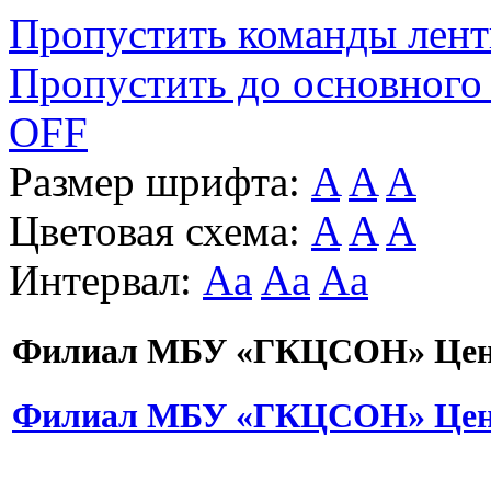
Пропустить команды лен
Пропустить до основного
OFF
Размер шрифта:
A
A
A
Цветовая схема:
A
A
A
Интервал:
Aa
Aa
Aa
Филиал МБУ «ГКЦСОН» Цент
Филиал МБУ «ГКЦСОН» Цент