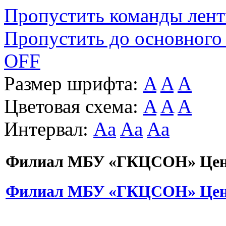
Пропустить команды лен
Пропустить до основного
OFF
Размер шрифта:
A
A
A
Цветовая схема:
A
A
A
Интервал:
Aa
Aa
Aa
Филиал МБУ «ГКЦСОН» Цент
Филиал МБУ «ГКЦСОН» Цент