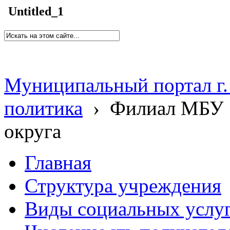
Untitled_1
Муниципальный портал г.
политика
›
Филиал МБУ 
округа
Главная
Структура учреждения
Виды социальных услу