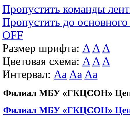
Пропустить команды лен
Пропустить до основного
OFF
Размер шрифта:
A
A
A
Цветовая схема:
A
A
A
Интервал:
Aa
Aa
Aa
Филиал МБУ «ГКЦСОН» Цент
Филиал МБУ «ГКЦСОН» Цент