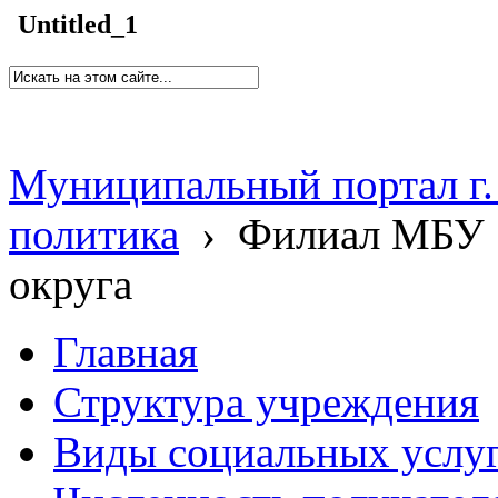
Untitled_1
Муниципальный портал г.
политика
›
Филиал МБУ 
округа
Главная
Структура учреждения
Виды социальных услу