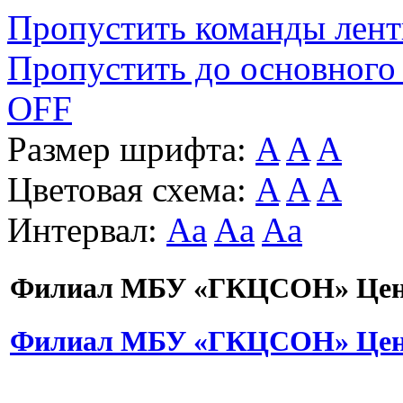
Пропустить команды лен
Пропустить до основного
OFF
Размер шрифта:
A
A
A
Цветовая схема:
A
A
A
Интервал:
Aa
Aa
Aa
Филиал МБУ «ГКЦСОН» Цент
Филиал МБУ «ГКЦСОН» Цент