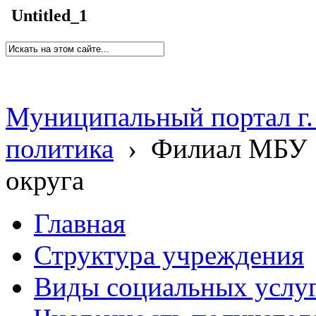
Untitled_1
Муниципальный портал г.
политика
›
Филиал МБУ 
округа
Главная
Структура учреждения
Виды социальных услу