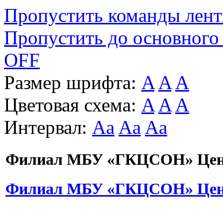
Пропустить команды лен
Пропустить до основного
OFF
Размер шрифта:
A
A
A
Цветовая схема:
A
A
A
Интервал:
Aa
Aa
Aa
Филиал МБУ «ГКЦСОН» Цент
Филиал МБУ «ГКЦСОН» Цент