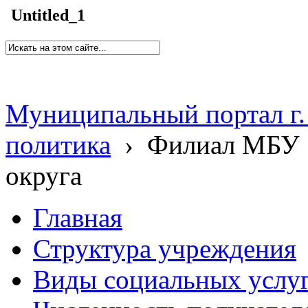
Untitled_1
Муниципальный портал г.
политика
›
Филиал МБУ 
округа
Главная
Структура учреждения
Виды социальных услу