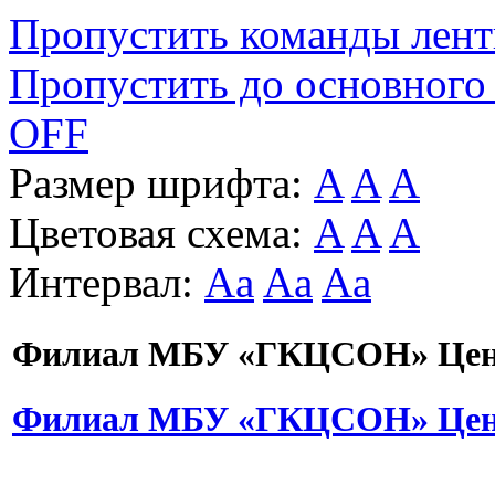
Пропустить команды лен
Пропустить до основного
OFF
Размер шрифта:
A
A
A
Цветовая схема:
A
A
A
Интервал:
Aa
Aa
Aa
Филиал МБУ «ГКЦСОН» Цент
Филиал МБУ «ГКЦСОН» Цент