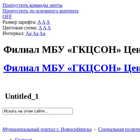
Пропустить команды ленты
Пропустить до основного контента
OFF
Размер шрифта:
A
A
A
Цветовая схема:
A
A
A
Интервал:
Aa
Aa
Aa
Филиал МБУ «ГКЦСОН» Цент
Филиал МБУ «ГКЦСОН» Цент
Untitled_1
Муниципальный портал г. Новосибирска
›
Социальная полит
Главная