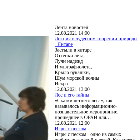
Лента новостей
12.08.2021 14:00
Лекция о чудесном творении природы
- Янтаре
Застыли в янтаре
Оттенки лета,
Лучи надежд
И ультрафиолета,
Крыло букашки,
Шум морской волны,
Искра…
12.08.2021 13:00
Лес и его тайны
«Сказки летнего леса», так
называлось информационно-
познавательное мероприятие,
прошедшее в ОРАИ для…
12.08.2021 12:00
Игры с песком
Игры с песком - одно из самых
любимых занятий у детей. Как метод