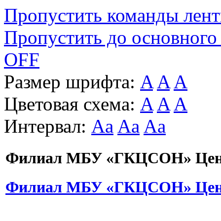
Пропустить команды лен
Пропустить до основного
OFF
Размер шрифта:
A
A
A
Цветовая схема:
A
A
A
Интервал:
Aa
Aa
Aa
Филиал МБУ «ГКЦСОН» Цент
Филиал МБУ «ГКЦСОН» Цент