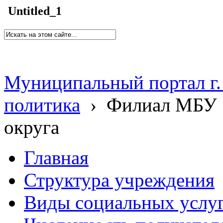
Untitled_1
Муниципальный портал г.
политика
›
Филиал МБУ 
округа
Главная
Структура учреждения
Виды социальных услу