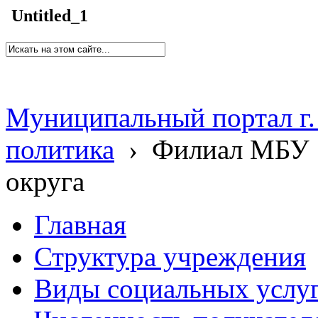
Untitled_1
Муниципальный портал г.
политика
›
Филиал МБУ 
округа
Главная
Структура учреждения
Виды социальных услу