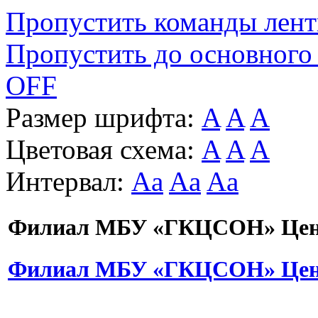
Пропустить команды лен
Пропустить до основного
OFF
Размер шрифта:
A
A
A
Цветовая схема:
A
A
A
Интервал:
Aa
Aa
Aa
Филиал МБУ «ГКЦСОН» Цент
Филиал МБУ «ГКЦСОН» Цент