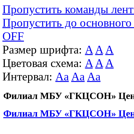
Пропустить команды лен
Пропустить до основного
OFF
Размер шрифта:
A
A
A
Цветовая схема:
A
A
A
Интервал:
Aa
Aa
Aa
Филиал МБУ «ГКЦСОН» Цент
Филиал МБУ «ГКЦСОН» Цент