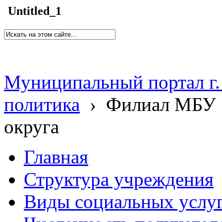
Untitled_1
Муниципальный портал г.
политика
›
Филиал МБУ 
округа
Главная
Структура учреждения
Виды социальных услу