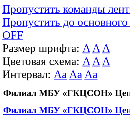
Пропустить команды лен
Пропустить до основного
OFF
Размер шрифта:
A
A
A
Цветовая схема:
A
A
A
Интервал:
Aa
Aa
Aa
Филиал МБУ «ГКЦСОН» Цент
Филиал МБУ «ГКЦСОН» Цент