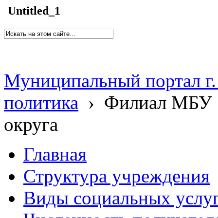
Untitled_1
Муниципальный портал г.
политика
›
Филиал МБУ 
округа
Главная
Структура учреждения
Виды социальных услу