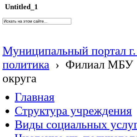
Untitled_1
Муниципальный портал г.
политика
›
Филиал МБУ 
округа
Главная
Структура учреждения
Виды социальных услу