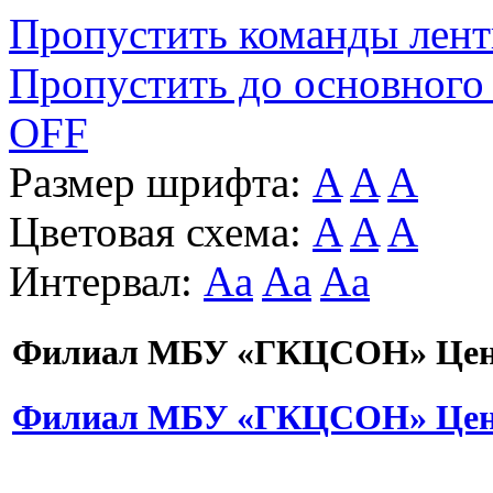
Пропустить команды лен
Пропустить до основного
OFF
Размер шрифта:
A
A
A
Цветовая схема:
A
A
A
Интервал:
Aa
Aa
Aa
Филиал МБУ «ГКЦСОН» Цент
Филиал МБУ «ГКЦСОН» Цент