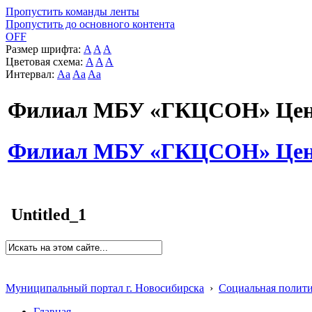
Пропустить команды ленты
Пропустить до основного контента
OFF
Размер шрифта:
A
A
A
Цветовая схема:
A
A
A
Интервал:
Aa
Aa
Aa
Филиал МБУ «ГКЦСОН» Цент
Филиал МБУ «ГКЦСОН» Цент
Untitled_1
Муниципальный портал г. Новосибирска
›
Социальная полит
Главная