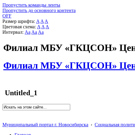
Пропустить команды ленты
Пропустить до основного контента
OFF
Размер шрифта:
A
A
A
Цветовая схема:
A
A
A
Интервал:
Aa
Aa
Aa
Филиал МБУ «ГКЦСОН» Цент
Филиал МБУ «ГКЦСОН» Цент
Untitled_1
Муниципальный портал г. Новосибирска
›
Социальная полит
Главная