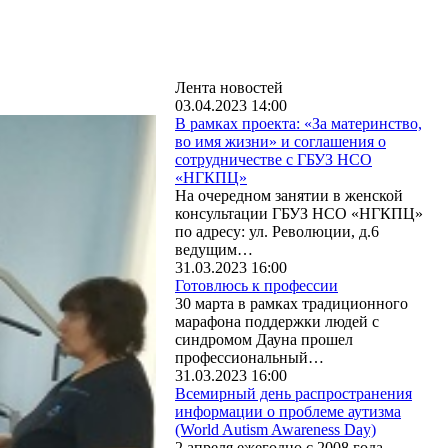
Лента новостей
03.04.2023 14:00
В рамках проекта: «За материнство,
во имя жизни» и соглашения о
сотрудничестве с ГБУЗ НСО
«НГКПЦ»
На очередном занятии в женской
консультации ГБУЗ НСО «НГКПЦ»
по адресу: ул. Революции, д.6
ведущим…
31.03.2023 16:00
Готовлюсь к профессии
30 марта в рамках традиционного
марафона поддержки людей с
синдромом Дауна прошел
профессиональный…
31.03.2023 16:00
Всемирный день распространения
информации о проблеме аутизма
(World Autism Awareness Day)
2 апреля ежегодно с 2008 года