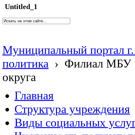
Untitled_1
Муниципальный портал г.
политика
›
Филиал МБУ 
округа
Главная
Структура учреждения
Виды социальных услу