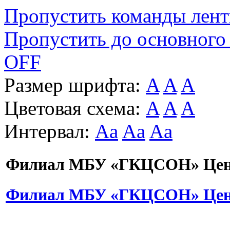
Пропустить команды лен
Пропустить до основного
OFF
Размер шрифта:
A
A
A
Цветовая схема:
A
A
A
Интервал:
Aa
Aa
Aa
Филиал МБУ «ГКЦСОН» Цент
Филиал МБУ «ГКЦСОН» Цент