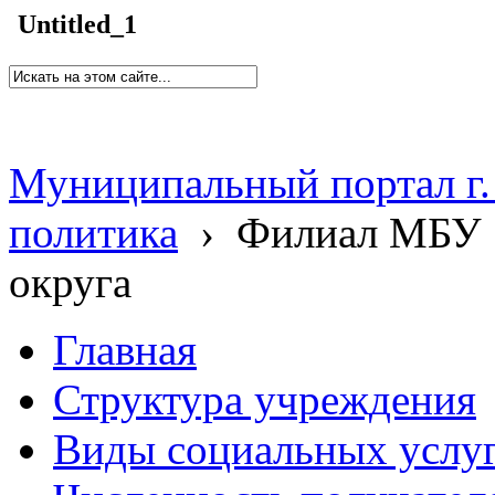
Untitled_1
Муниципальный портал г.
политика
›
Филиал МБУ 
округа
Главная
Структура учреждения
Виды социальных услу