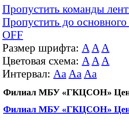
Пропустить команды лен
Пропустить до основного
OFF
Размер шрифта:
A
A
A
Цветовая схема:
A
A
A
Интервал:
Aa
Aa
Aa
Филиал МБУ «ГКЦСОН» Цент
Филиал МБУ «ГКЦСОН» Цент