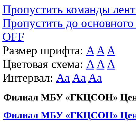
Пропустить команды лен
Пропустить до основного
OFF
Размер шрифта:
A
A
A
Цветовая схема:
A
A
A
Интервал:
Aa
Aa
Aa
Филиал МБУ «ГКЦСОН» Цент
Филиал МБУ «ГКЦСОН» Цент