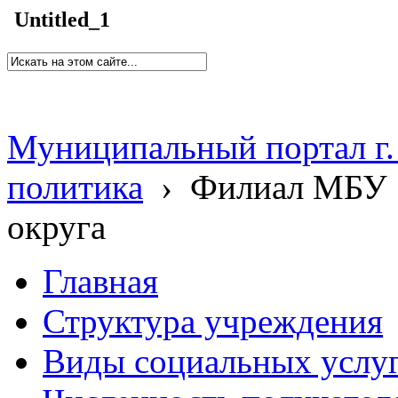
Untitled_1
Муниципальный портал г.
политика
›
Филиал МБУ 
округа
Главная
Структура учреждения
Виды социальных услу