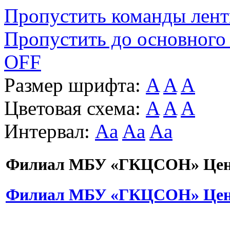
Пропустить команды лен
Пропустить до основного
OFF
Размер шрифта:
A
A
A
Цветовая схема:
A
A
A
Интервал:
Aa
Aa
Aa
Филиал МБУ «ГКЦСОН» Цент
Филиал МБУ «ГКЦСОН» Цент