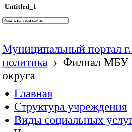
Untitled_1
Муниципальный портал г.
политика
›
Филиал МБУ 
округа
Главная
Структура учреждения
Виды социальных услу