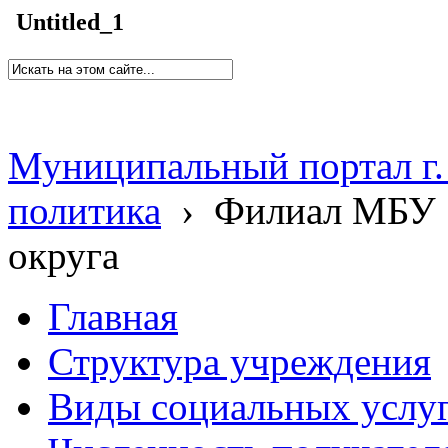
Untitled_1
Муниципальный портал г.
политика
›
Филиал МБУ 
округа
Главная
Структура учреждения
Виды социальных услу