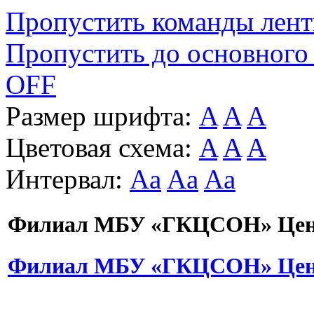
Пропустить команды лен
Пропустить до основного
OFF
Размер шрифта:
A
A
A
Цветовая схема:
A
A
A
Интервал:
Aa
Aa
Aa
Филиал МБУ «ГКЦСОН» Цент
Филиал МБУ «ГКЦСОН» Цент