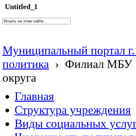
Untitled_1
Муниципальный портал г.
политика
›
Филиал МБУ 
округа
Главная
Структура учреждения
Виды социальных услу