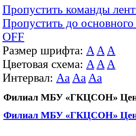
Пропустить команды лен
Пропустить до основного
OFF
Размер шрифта:
A
A
A
Цветовая схема:
A
A
A
Интервал:
Aa
Aa
Aa
Филиал МБУ «ГКЦСОН» Цент
Филиал МБУ «ГКЦСОН» Цент