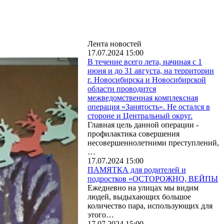
Лента новостей
17.07.2024 15:00
В течение всего лета, начиная с 1
июня и до 31 августа, на территории
г. Новосибирска и Новосибирской
области проводится
межведомственная комплексная
операция «Занятость». Не остался в
стороне и Центральный округ.
Главная цель данной операции -
профилактика совершения
несовершеннолетними преступлений,
…
17.07.2024 15:00
ПАМЯТКА для родителей и
подростков «ОСТОРОЖНО, ВЕЙПЫ
Ежедневно на улицах мы видим
людей, выдыхающих большое
количество пара, использующих для
этого…
17.07.2024 15:00