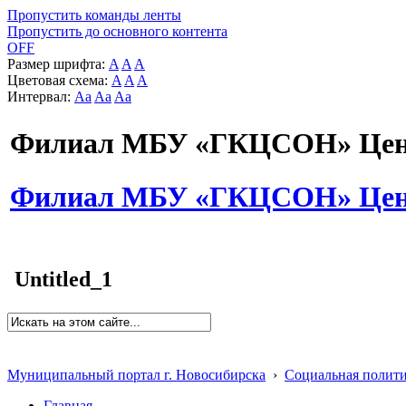
Пропустить команды ленты
Пропустить до основного контента
OFF
Размер шрифта:
A
A
A
Цветовая схема:
A
A
A
Интервал:
Aa
Aa
Aa
Филиал МБУ «ГКЦСОН» Цент
Филиал МБУ «ГКЦСОН» Цент
Untitled_1
Муниципальный портал г. Новосибирска
›
Социальная полит
Главная