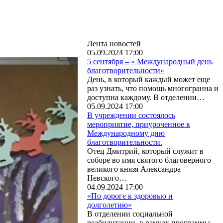
Лента новостей
05.09.2024 17:00
5 сентября – « Международный день
благотворительности»
День, в который каждый может еще
раз узнать, что помощь многогранна и
доступна каждому. В отделении…
05.09.2024 17:00
В учреждении состоялось
мероприятие, приуроченное к
Международному дню
благотворительности.
Отец Дмитрий, который служит в
соборе во имя святого благоверного
великого князя Александра
Невского…
04.09.2024 17:00
«По дороге к здоровью и
долголетию»
В отделении социальной
реабилитации, в рамках программы