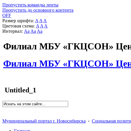
Пропустить команды ленты
Пропустить до основного контента
OFF
Размер шрифта:
A
A
A
Цветовая схема:
A
A
A
Интервал:
Aa
Aa
Aa
Филиал МБУ «ГКЦСОН» Цент
Филиал МБУ «ГКЦСОН» Цент
Untitled_1
Муниципальный портал г. Новосибирска
›
Социальная полит
Главная