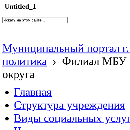
Untitled_1
Муниципальный портал г.
политика
›
Филиал МБУ 
округа
Главная
Структура учреждения
Виды социальных услу