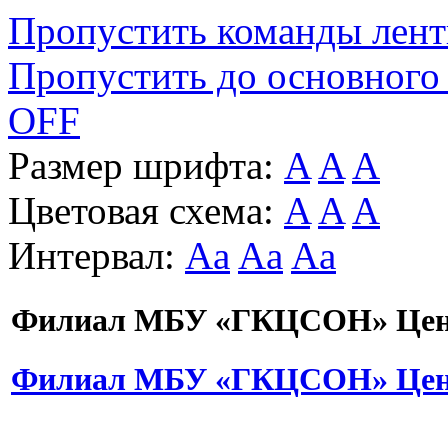
Пропустить команды лен
Пропустить до основного
OFF
Размер шрифта:
A
A
A
Цветовая схема:
A
A
A
Интервал:
Aa
Aa
Aa
Филиал МБУ «ГКЦСОН» Цент
Филиал МБУ «ГКЦСОН» Цент