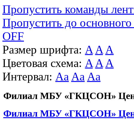
Пропустить команды лен
Пропустить до основного
OFF
Размер шрифта:
A
A
A
Цветовая схема:
A
A
A
Интервал:
Aa
Aa
Aa
Филиал МБУ «ГКЦСОН» Цент
Филиал МБУ «ГКЦСОН» Цент