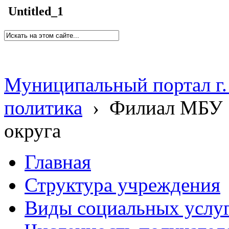
Untitled_1
Муниципальный портал г.
политика
›
Филиал МБУ 
округа
Главная
Структура учреждения
Виды социальных услу