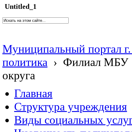
Untitled_1
Муниципальный портал г.
политика
›
Филиал МБУ 
округа
Главная
Структура учреждения
Виды социальных услу