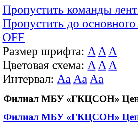
Пропустить команды лен
Пропустить до основного
OFF
Размер шрифта:
A
A
A
Цветовая схема:
A
A
A
Интервал:
Aa
Aa
Aa
Филиал МБУ «ГКЦСОН» Цент
Филиал МБУ «ГКЦСОН» Цент