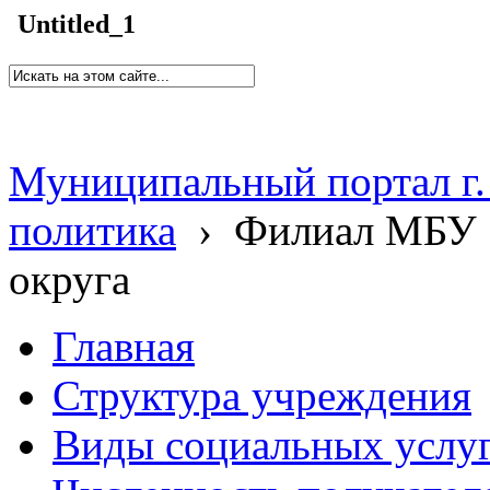
Untitled_1
Муниципальный портал г.
политика
›
Филиал МБУ 
округа
Главная
Структура учреждения
Виды социальных услу