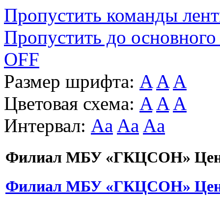
Пропустить команды лен
Пропустить до основного
OFF
Размер шрифта:
A
A
A
Цветовая схема:
A
A
A
Интервал:
Aa
Aa
Aa
Филиал МБУ «ГКЦСОН» Цент
Филиал МБУ «ГКЦСОН» Цент