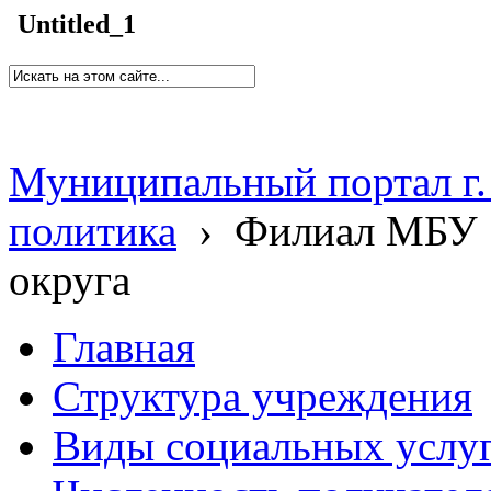
Untitled_1
Муниципальный портал г.
политика
›
Филиал МБУ 
округа
Главная
Структура учреждения
Виды социальных услу