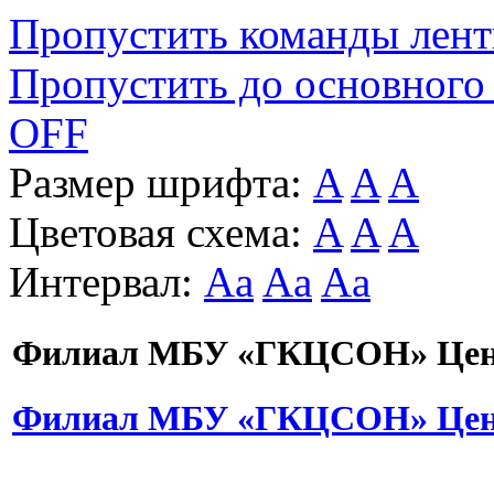
Пропустить команды лен
Пропустить до основного
OFF
Размер шрифта:
A
A
A
Цветовая схема:
A
A
A
Интервал:
Aa
Aa
Aa
Филиал МБУ «ГКЦСОН» Цент
Филиал МБУ «ГКЦСОН» Цент