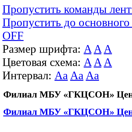
Пропустить команды лен
Пропустить до основного
OFF
Размер шрифта:
A
A
A
Цветовая схема:
A
A
A
Интервал:
Aa
Aa
Aa
Филиал МБУ «ГКЦСОН» Цент
Филиал МБУ «ГКЦСОН» Цент