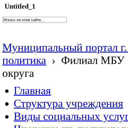
Untitled_1
Муниципальный портал г.
политика
›
Филиал МБУ 
округа
Главная
Структура учреждения
Виды социальных услу